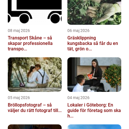
08 maj 2026
06 maj 2026
Transport Skåne – så
Gräsklippning
skapar professionella
kungsbacka så får du en
transpo...
tät, grön o...
05 maj 2026
04 maj 2026
Bröllopsfotograf – så
Lokaler i Göteborg: En
väljer du rätt fotograf till...
guide för företag som ska
h...