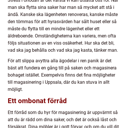
Stress i onödan är det värsta vi kan utsätta oss för. När
man ska flytta sina saker har man så mycket att stå i
ändå. Kanske ska lägenheten renoveras, kanske måste
den tömmas för att hyrasvärden har sålt huset eller så
måste du flytta till en mindre lägenhet eller ett
äldreboende. Omständigheterna kan variera, men ofta
följs situationen av en viss osäkerhet. Hur ska det bli,
vad ska jag behålla och vad ska jag kasta, tänker man.
För att slippa avyttra alla ägodelar i ren panik är det
bäst att fundera en gång till på saken och magasinera
bohaget istället. Exempelvis finns det fina möjligheter
till magasinering i Uppsala, där du kan stuva in allt
möjligt.
Ett ombonat förråd
Ett förråd som du hyr för magasinering är uppvärmt så
att du är rädd om dina saker, och det är också låst och
försäkrat. Dina möbler är i gott förvar, och om du vill dit