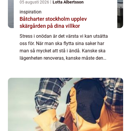
05 augusti 2026
Lotta Albertsson
inspiration
Båtcharter stockholm upplev
skärgården på dina villkor
Stress i onödan är det värsta vi kan utsätta
oss för. När man ska flytta sina saker har
man så mycket att stå i ändå. Kanske ska
lägenheten renoveras, kanske måste den
tömmas för att hyrasvärden har sålt huset
eller så måste du flytta till en mindre ...