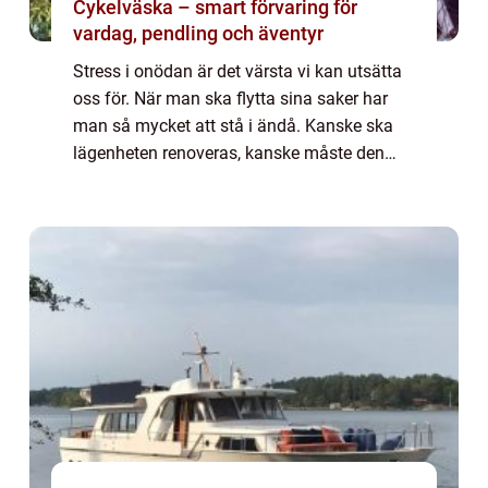
Cykelväska – smart förvaring för
vardag, pendling och äventyr
Stress i onödan är det värsta vi kan utsätta
oss för. När man ska flytta sina saker har
man så mycket att stå i ändå. Kanske ska
lägenheten renoveras, kanske måste den
tömmas för att hyrasvärden har sålt huset
eller så måste du flytta till en mindre ...