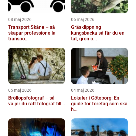
08 maj 2026
06 maj 2026
Transport Skåne – så
Gräsklippning
skapar professionella
kungsbacka så får du en
transpo...
tät, grön o...
05 maj 2026
04 maj 2026
Bröllopsfotograf – så
Lokaler i Göteborg: En
väljer du rätt fotograf till...
guide för företag som ska
h...