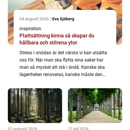
04 augusti 2026
Eva Sjöberg
inspiration
Plattsättning kinna så skapar du
hållbara och stilrena ytor
Stress i onödan är det värsta vi kan utsätta
oss för. När man ska flytta sina saker har
man så mycket att stå i ändå. Kanske ska
lägenheten renoveras, kanske måste den
tömmas för att hyrasvärden har sålt huset
eller så måste du flytta till en mindre ...
01 augusti 2026
12 juli 2026