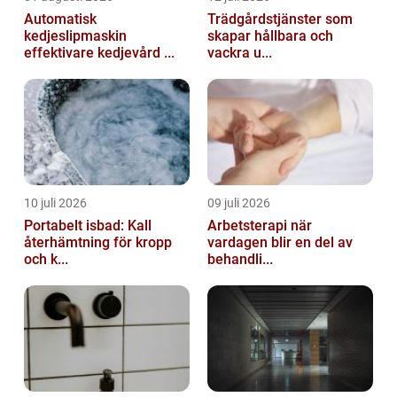
Automatisk
Trädgårdstjänster som
kedjeslipmaskin
skapar hållbara och
effektivare kedjevård ...
vackra u...
10 juli 2026
09 juli 2026
Portabelt isbad: Kall
Arbetsterapi när
återhämtning för kropp
vardagen blir en del av
och k...
behandli...