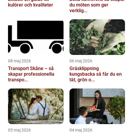
kulörer och kvaliteter
du möten som ger
verklig...
08 maj 2026
06 maj 2026
Transport Skåne – så
Gräsklippning
skapar professionella
kungsbacka så får du en
transpo...
tät, grön o...
05 maj 2026
04 maj 2026