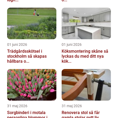
01 juni 2026
01 juni 2026
Trädgårdsskötsel i
Köksmontering skåne så
stockholm så skapas
lyckas du med ditt nya
hållbara o...
kök...
31 maj 2026
31 maj 2026
Sorgbinderi i motala
Renovera stol så får
personliga blommor i
gamla stolar nytt liv