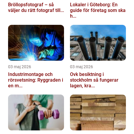
Bröllopsfotograf – så
Lokaler i Göteborg: En
väljer du rätt fotograf till...
guide för företag som ska
h...
03 maj 2026
03 maj 2026
Industrimontage och
Ovk besiktning i
rörsvetsning: Ryggraden i
stockholm så fungerar
en m...
lagen, kra...