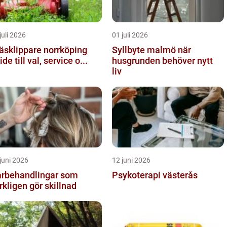
juli 2026
01 juli 2026
äsklippare norrköping
Syllbyte malmö när
ide till val, service o...
husgrunden behöver nytt
liv
juni 2026
12 juni 2026
rbehandlingar som
Psykoterapi västerås
rkligen gör skillnad