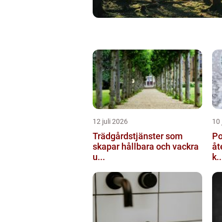
12 juli 2026
10 
Trädgårdstjänster som
Po
skapar hållbara och vackra
åt
u...
k..