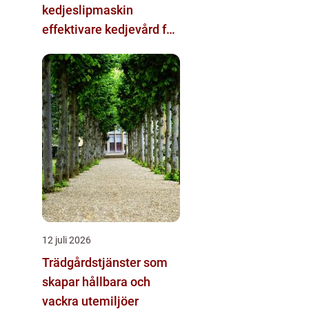
kedjeslipmaskin
effektivare kedjevård för
skogsbruk och sågverk
12 juli 2026
Trädgårdstjänster som
skapar hållbara och
vackra utemiljöer