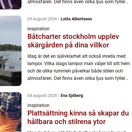
atmosfären. Det finns även olika ljus som fyller
speciella fu...
05 augusti 2026
Lotta Albertsson
inspiration
Båtcharter stockholm upplev
skärgården på dina villkor
Idag är det en självklarhet att också inreda med
lampor. Vilka slags lampor man väljer till sitt hem
och de olika rummen påverkar både stilen och
atmosfären. Det finns även olika ljus som fyller
speciella fu...
04 augusti 2026
Eva Sjöberg
inspiration
Plattsättning kinna så skapar du
hållbara och stilrena ytor