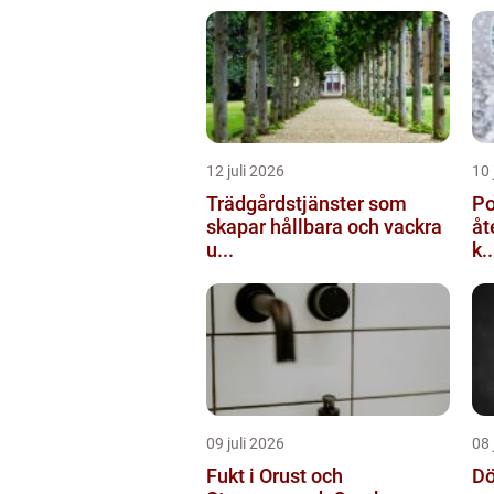
12 juli 2026
10 
Trädgårdstjänster som
Po
skapar hållbara och vackra
åt
u...
k..
09 juli 2026
08 
Fukt i Orust och
Dö