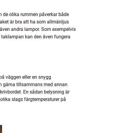
 och de olika rummen påverkar både
 taket är bra att ha som allmänljus
det även andra lampor. Som exempelvis
a taklampan kan den även fungera
på väggen eller en snygg
men gärna tillsammans med annan
skrivbordet. En sådan belysning är
d olika slags färgtemperaturer på