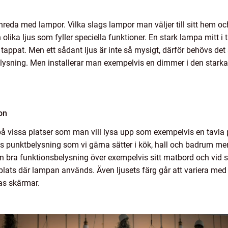
 inreda med lampor. Vilka slags lampor man väljer till sitt hem
olika ljus som fyller speciella funktioner. En stark lampa mitt i
i tappat. Men ett sådant ljus är inte så mysigt, därför behövs 
ysning. Men installerar man exempelvis en dimmer i den stark
ion
å vissa platser som man vill lysa upp som exempelvis en tavla 
gs punktbelysning som vi gärna sätter i kök, hall och badrum 
 en bra funktionsbelysning över exempelvis sitt matbord och vid 
en plats där lampan används. Även ljusets färg går att variera me
as skärmar.