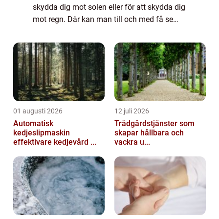
skydda dig mot solen eller för att skydda dig
mot regn. Där kan man till och med få se
små barn springa runt på dagis med en
slags hatt som heter sydväst, som skydd ...
01 augusti 2026
12 juli 2026
Automatisk
Trädgårdstjänster som
kedjeslipmaskin
skapar hållbara och
effektivare kedjevård ...
vackra u...