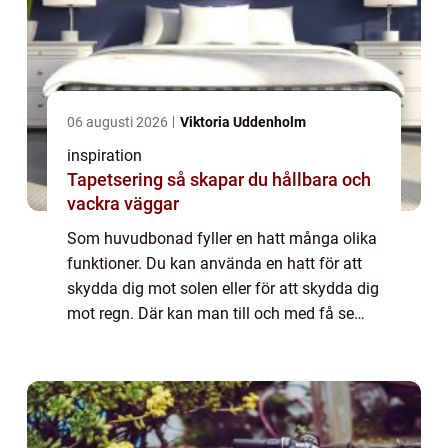
06 augusti 2026
Viktoria Uddenholm
inspiration
Tapetsering så skapar du hållbara och
vackra väggar
Som huvudbonad fyller en hatt många olika
funktioner. Du kan använda en hatt för att
skydda dig mot solen eller för att skydda dig
mot regn. Där kan man till och med få se
små barn springa runt på dagis med en
slags hatt som heter sydväst, som skydd ...