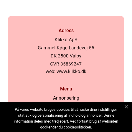
Adress
web:
www.klikko.dk
Menu
Annonsering
Om oss
På vores website bruges cookies til at huske dine indstillinger,
Cookies
statistik og personalisering af indhold og annoncer. Denne
information deles med tredjepart. Ved fortsat brug af websiden
Kontakta oss
godkender du cookiepolitikken.
Sitemap