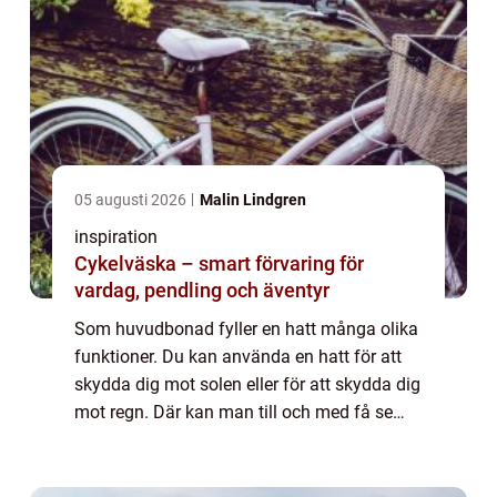
05 augusti 2026
Malin Lindgren
inspiration
Cykelväska – smart förvaring för
vardag, pendling och äventyr
Som huvudbonad fyller en hatt många olika
funktioner. Du kan använda en hatt för att
skydda dig mot solen eller för att skydda dig
mot regn. Där kan man till och med få se
små barn springa runt på dagis med en
slags hatt som heter sydväst, som skydd ...