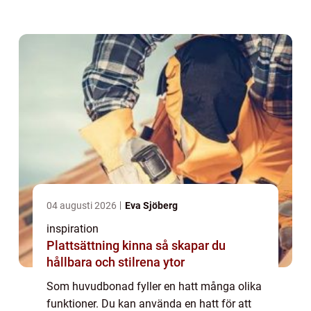
små barn springa runt på dagis med en
slags hatt som heter sydväst, som skydd ...
04 augusti 2026
Eva Sjöberg
inspiration
Plattsättning kinna så skapar du
hållbara och stilrena ytor
Som huvudbonad fyller en hatt många olika
funktioner. Du kan använda en hatt för att