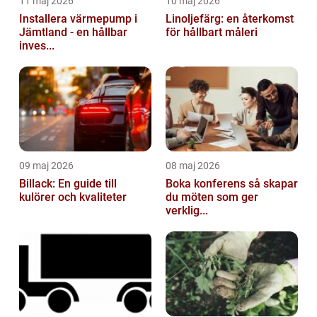
11 maj 2026
10 maj 2026
Installera värmepump i
Linoljefärg: en återkomst
Jämtland - en hållbar
för hållbart måleri
inves...
09 maj 2026
08 maj 2026
Billack: En guide till
Boka konferens så skapar
kulörer och kvaliteter
du möten som ger
verklig...