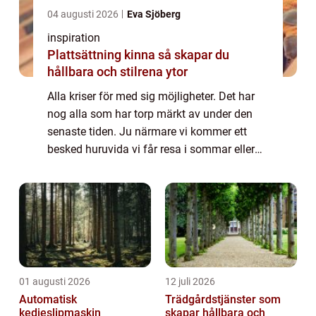
04 augusti 2026
Eva Sjöberg
inspiration
Plattsättning kinna så skapar du
hållbara och stilrena ytor
Alla kriser för med sig möjligheter. Det har
nog alla som har torp märkt av under den
senaste tiden. Ju närmare vi kommer ett
besked huruvida vi får resa i sommar eller
inte så blir det fler och fler som ser sig om
eft...
01 augusti 2026
12 juli 2026
Automatisk
Trädgårdstjänster som
kedjeslipmaskin
skapar hållbara och