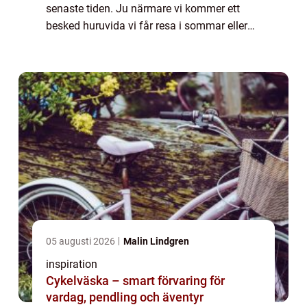
senaste tiden. Ju närmare vi kommer ett
besked huruvida vi får resa i sommar eller
inte så blir det fler och fler som ser sig om
eft...
05 augusti 2026
Malin Lindgren
inspiration
Cykelväska – smart förvaring för
vardag, pendling och äventyr