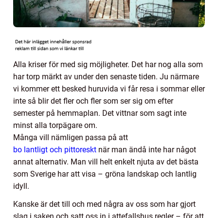
Alla kriser för med sig möjligheter. Det har nog alla som
har torp märkt av under den senaste tiden. Ju närmare
vi kommer ett besked huruvida vi får resa i sommar eller
inte så blir det fler och fler som ser sig om efter
semester på hemmaplan. Det vittnar som sagt inte
minst alla torpägare om.
Många vill nämligen passa på att
bo lantligt och pittoreskt
när man ändå inte har något
annat alternativ. Man vill helt enkelt njuta av det bästa
som Sverige har att visa – gröna landskap och lantlig
idyll.
Kanske är det till och med några av oss som har gjort
slag i saken och satt oss in i attefallshus regler – för att