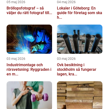
05 maj 2026
04 maj 2026
Bröllopsfotograf – så
Lokaler i Göteborg: En
väljer du rätt fotograf till...
guide för företag som ska
h...
03 maj 2026
03 maj 2026
Industrimontage och
Ovk besiktning i
rörsvetsning: Ryggraden i
stockholm så fungerar
en m...
lagen, kra...