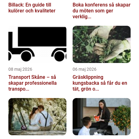
Billack: En guide till
Boka konferens så skapar
kulörer och kvaliteter
du möten som ger
verklig...
08 maj 2026
06 maj 2026
Transport Skåne – så
Gräsklippning
skapar professionella
kungsbacka så får du en
transpo...
tät, grön o...