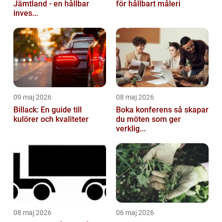
Jämtland - en hållbar
för hållbart måleri
inves...
09 maj 2026
08 maj 2026
Billack: En guide till
Boka konferens så skapar
kulörer och kvaliteter
du möten som ger
verklig...
08 maj 2026
06 maj 2026