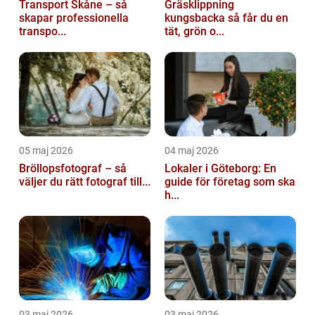
Transport Skåne – så
Gräsklippning
skapar professionella
kungsbacka så får du en
transpo...
tät, grön o...
05 maj 2026
04 maj 2026
Bröllopsfotograf – så
Lokaler i Göteborg: En
väljer du rätt fotograf till...
guide för företag som ska
h...
03 maj 2026
03 maj 2026