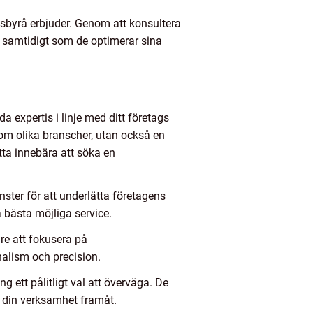
sbyrå erbjuder. Genom att konsultera
r, samtidigt som de optimerar sina
a expertis i linje med ditt företags
nom olika branscher, utan också en
tta innebära att söka en
ster för att underlätta företagens
a bästa möjliga service.
are att fokusera på
alism och precision.
 ett pålitligt val att överväga. De
va din verksamhet framåt.