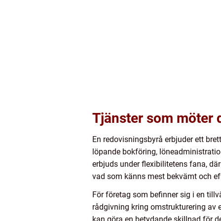
Tjänster som möter 
En redovisningsbyrå erbjuder ett bret
löpande bokföring, löneadministration
erbjuds under flexibilitetens fana, d
vad som känns mest bekvämt och eff
För företag som befinner sig i en til
rådgivning kring omstrukturering av 
kan göra en betydande skillnad för de