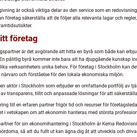
vning är också viktiga delar av den service som en redovisning
öretag säkerställa att de följer alla relevanta lagar och regle
ramtidsutsikter.
itt företag
ingspartner är det avgörande att hitta en byrå som både kan erbjud
t. En pålitlig byrå kommer inte bara att ha djupgående kunskap i
olika verksamheters unika behov. För företag i Stockholm kan de
närvaro och förståelse för den lokala ekonomiska miljön.
n aktör i Stockholm som erbjuder en omfattande portfölj av tjän
v transparens, tillit och anpassade lösningar för att säkerställ
ng till en erfaren partner frigör tid och resurser för företagsled
et i vetskapen om att ekonomin hanteras med största profession
partner för sin ekonomihantering i Stockholm är Kema Redovisning
ördorna, så att du fullt ut kan ägna dig åt att utveckla och dri