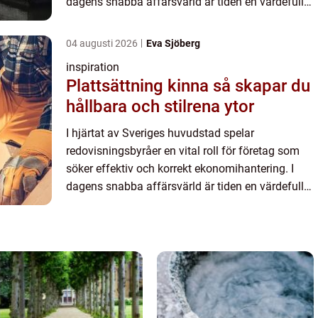
dagens snabba affärsvärld är tiden en värdefull
resurs. Företaga...
04 augusti 2026
Eva Sjöberg
inspiration
Plattsättning kinna så skapar du
hållbara och stilrena ytor
I hjärtat av Sveriges huvudstad spelar
redovisningsbyråer en vital roll för företag som
söker effektiv och korrekt ekonomihantering. I
dagens snabba affärsvärld är tiden en värdefull
resurs. Företaga...