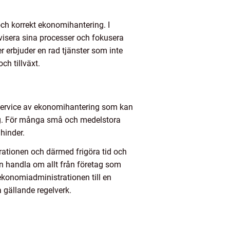
 och korrekt ekonomihantering. I
tivisera sina processer och fokusera
 erbjuder en rad tjänster som inte
ch tillväxt.
e service av ekonomihantering som kan
ling. För många små och medelstora
hinder.
rationen och därmed frigöra tid och
kan handla om allt från företag som
ekonomiadministrationen till en
 gällande regelverk.