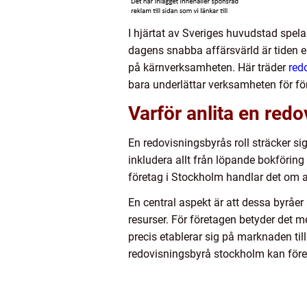
I hjärtat av Sveriges huvudstad spela
dagens snabba affärsvärld är tiden en
på kärnverksamheten. Här träder
red
bara underlättar verksamheten för fö
Varför anlita en red
En redovisningsbyrås roll sträcker s
inkludera allt från löpande bokförin
företag i Stockholm handlar det om 
En central aspekt är att dessa byråe
resurser. För företagen betyder det me
precis etablerar sig på marknaden ti
redovisningsbyrå stockholm kan företa