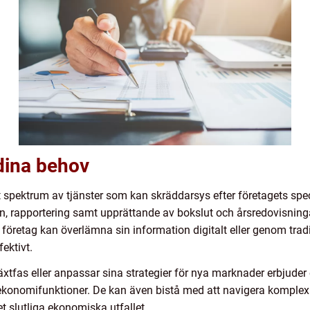
dina behov
t spektrum av tjänster som kan skräddarsys efter företagets spe
, rapportering samt upprättande av bokslut och årsredovisningar.
är företag kan överlämna sin information digitalt eller genom tra
ektivt.
lväxtfas eller anpassar sina strategier för nya marknader erbjud
ekonomifunktioner. De kan även bistå med att navigera komplexite
t slutliga ekonomiska utfallet.