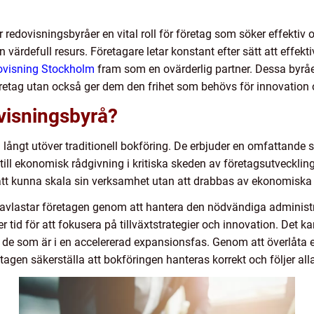
r redovisningsbyråer en vital roll för företag som söker effektiv
 värdefull resurs. Företagare letar konstant efter sätt att effek
ovisning Stockholm
fram som en ovärderlig partner. Dessa byråer
retag utan också ger dem den frihet som behövs för innovation o
ovisningsbyrå?
ig långt utöver traditionell bokföring. De erbjuder en omfattand
g till ekonomisk rådgivning i kritiska skeden av företagsutveck
att kunna skala sin verksamhet utan att drabbas av ekonomiska 
r avlastar företagen genom att hantera den nödvändiga administ
r tid för att fokusera på tillväxtstrategier och innovation. Det 
ll de som är i en accelererad expansionsfas. Genom att överlåta 
gen säkerställa att bokföringen hanteras korrekt och följer alla