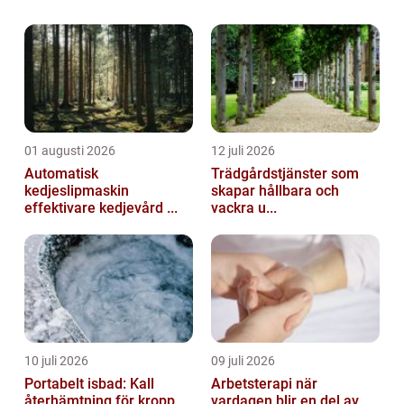
skulder som den avlidne hade vid sin död.
Det ...
01 augusti 2026
12 juli 2026
Automatisk
Trädgårdstjänster som
kedjeslipmaskin
skapar hållbara och
effektivare kedjevård ...
vackra u...
10 juli 2026
09 juli 2026
Portabelt isbad: Kall
Arbetsterapi när
återhämtning för kropp
vardagen blir en del av