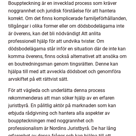
Bouppteckning är en invecklad process som kräver
noggrannhet och juridisk förståelse för att hantera
korrekt. Om det finns komplicerade familjeförhållanden,
tillgångar i olika former eller om dödsbodelägarna inte
är överens, kan det bli nödvändigt Att anlita
professionell hjälp för att undvika tvister. Om
dödsbodelägarna står inför en situation där de inte kan
komma överens, finns också alternativet att ansöka om
en boutredningsman genom tingsrätten. Denne kan
hjälpa till med att avveckla dödsboet och genomföra
arvskiftet på ett rättvist sätt.
För att vägleda och underlätta denna process
rekommenderas att man söker hjälp av en erfaren
juristbyrå. En pålitlig aktör på marknaden som kan
erbjuda rådgivning och hantera alla aspekter av
bouppteckningen med noggrannhet och
professionalism är Nordins Juristbyrå. De har lång
erfarenhet av dessa frågor och kan hjälpa till att