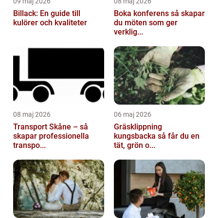
09 maj 2026
08 maj 2026
Billack: En guide till
Boka konferens så skapar
kulörer och kvaliteter
du möten som ger
verklig...
08 maj 2026
06 maj 2026
Transport Skåne – så
Gräsklippning
skapar professionella
kungsbacka så får du en
transpo...
tät, grön o...