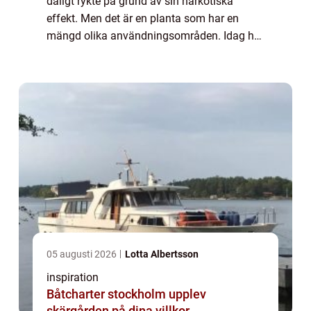
dåligt rykte på grund av sin narkotiska
effekt. Men det är en planta som har en
mängd olika användningsområden. Idag har
forskning bedrivits och det har till och med
kunnat konstateras utan tvivel att det f...
05 augusti 2026
Lotta Albertsson
inspiration
Båtcharter stockholm upplev
skärgården på dina villkor