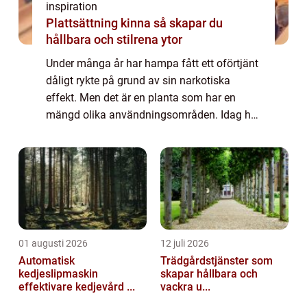
inspiration
Plattsättning kinna så skapar du
hållbara och stilrena ytor
Under många år har hampa fått ett oförtjänt
dåligt rykte på grund av sin narkotiska
effekt. Men det är en planta som har en
mängd olika användningsområden. Idag har
forskning bedrivits och det har till och med
kunnat konstateras utan tvivel att det f...
01 augusti 2026
12 juli 2026
Automatisk
Trädgårdstjänster som
kedjeslipmaskin
skapar hållbara och
effektivare kedjevård ...
vackra u...