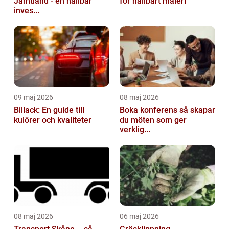
Jämtland - en hållbar
för hållbart måleri
inves...
09 maj 2026
08 maj 2026
Billack: En guide till
Boka konferens så skapar
kulörer och kvaliteter
du möten som ger
verklig...
08 maj 2026
06 maj 2026