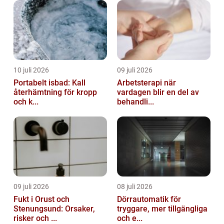
10 juli 2026
09 juli 2026
Portabelt isbad: Kall
Arbetsterapi när
återhämtning för kropp
vardagen blir en del av
och k...
behandli...
09 juli 2026
08 juli 2026
Fukt i Orust och
Dörrautomatik för
Stenungsund: Orsaker,
tryggare, mer tillgängliga
risker och ...
och e...