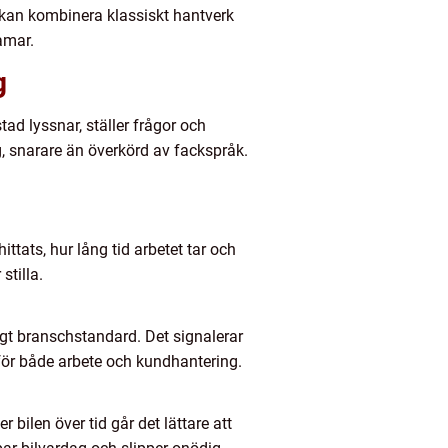
 kan kombinera klassiskt hantverk
amar.
g
ad lyssnar, ställer frågor och
g, snarare än överkörd av fackspråk.
ttats, hur lång tid arbetet tar och
stilla.
igt branschstandard. Det signalerar
r för både arbete och kundhantering.
 bilen över tid går det lättare att