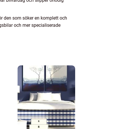
bar bilvardag och slipper onödig
För den som söker en komplett och
agsbilar och mer specialiserade