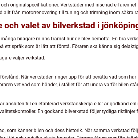
 och originalspecifikationer. Verkstäder med nischad erfarenhet
 allt från motorrenovering till tuning och trimning inom säkra r
och valet av bilverkstad i jönköpin
 många bilägare minns främst hur de blev bemötta. En bra verkst
 ett språk som är lätt att förstå. Föraren ska känna sig delakti
ägare väljer verkstad:
örstånd. När verkstaden ringer upp för att berätta vad som har hi
öraren vet vad som händer, i stället för att undra varför bilen står 
 ansluten till en etablerad verkstadskedja eller är godkänd enl
litetskontroller. En godkänd bilverkstad följer tydliga riktlinje
ad, som känner bilen och dess historik. När samma verkstad följer