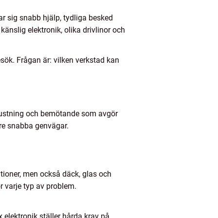
r sig snabb hjälp, tydliga besked
änslig elektronik, olika drivlinor och
sök. Frågan är: vilken verkstad kan
trustning och bemötande som avgör
före snabba genvägar.
tioner, men också däck, glas och
r varje typ av problem.
 elektronik ställer hårda krav på