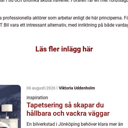
lar i tid och undvika akuta haverier. Föraren får en mer förutsäg
a professionella aktörer som arbetar enligt de här principerna. 
T Bil vara ett intressant alternativ, med inriktning på både vard
Läs fler inlägg här
06 augusti 2026
Viktoria Uddenholm
inspiration
Tapetsering så skapar du
hållbara och vackra väggar
En bilverkstad i Jönköping behöver klara mer än