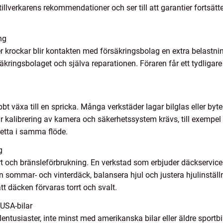
 tillverkarens rekommendationer och ser till att garantier fortsätter
ng
er krockar blir kontakten med försäkringsbolag en extra belastni
ringsbolaget och själva reparationen. Föraren får ett tydligare 
bbt växa till en spricka. Många verkstäder lagar bilglas eller byte
 kalibrering av kamera och säkerhetssystem krävs, till exempel
detta i samma flöde.
g
och bränsleförbrukning. En verkstad som erbjuder däckservice kan
 sommar- och vinterdäck, balansera hjul och justera hjulinställ
tt däcken förvaras torrt och svalt.
USA-bilar
ntusiaster, inte minst med amerikanska bilar eller äldre sportbi