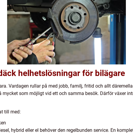
däck helhetslösningar för bilägare
ra. Vardagen rullar på med jobb, familj, fritid och allt däremell
å mycket som möjligt vid ett och samma besök. Därför växer intr
 till med:
ken
esel, hybrid eller el behöver den regelbunden service. En komple