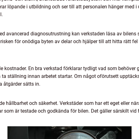
rar löpande i utbildning och ser till att personalen hänger med i
l.
Med avancerad diagnosutrustning kan verkstaden läsa av bilens s
ken för onödiga byten av delar och hjälper till att hitta rätt fel 
e kostnader. En bra verkstad förklarar tydligt vad som behöver 
ta ställning innan arbetet startar. Om något oförutsett upptäc
 åtgärder sätts in.
åde hållbarhet och säkerhet. Verkstäder som har ett eget eller när
r som är testade och godkända för bilen. Det gäller särskilt vi