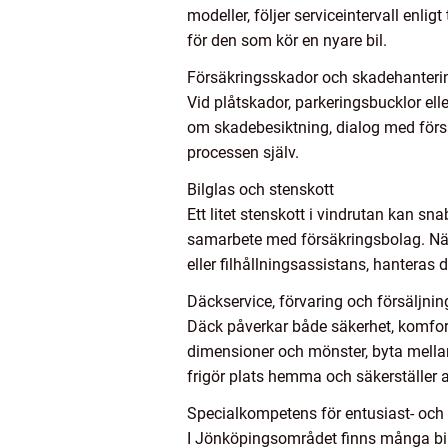
modeller, följer serviceintervall enligt
för den som kör en nyare bil.
Försäkringsskador och skadehanteri
Vid plåtskador, parkeringsbucklor ell
om skadebesiktning, dialog med försäk
processen själv.
Bilglas och stenskott
Ett litet stenskott i vindrutan kan sna
samarbete med försäkringsbolag. När
eller filhållningsassistans, hanteras 
Däckservice, förvaring och försäljnin
Däck påverkar både säkerhet, komfort 
dimensioner och mönster, byta mellan
frigör plats hemma och säkerställer a
Specialkompetens för entusiast- och 
I Jönköpingsområdet finns många bile