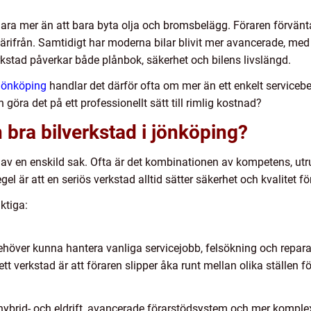
lara mer än att bara byta olja och bromsbelägg. Föraren förvänta
ärifrån. Samtidigt har moderna bilar blivit mer avancerade, med k
erkstad påverkar både plånbok, säkerhet och bilens livslängd.
 jönköping
handlar det därför ofta om mer än ett enkelt servicebe
 göra det på ett professionellt sätt till rimlig kostnad?
bra bilverkstad i jönköping?
 av en enskild sak. Ofta är det kombinationen av kompetens, u
egel är att en seriös verkstad alltid sätter säkerhet och kvalitet 
ktiga:
höver kunna hantera vanliga servicejobb, felsökning och repara
 verkstad är att föraren slipper åka runt mellan olika ställen fö
hybrid- och eldrift, avancerade förarstödsystem och mer komplex