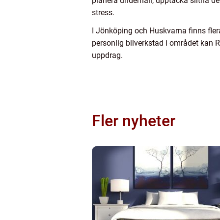
planera underhåll, upptäcka slitna de
stress.
I Jönköping och Huskvarna finns fler
personlig bilverkstad i området kan R
uppdrag.
Fler nyheter