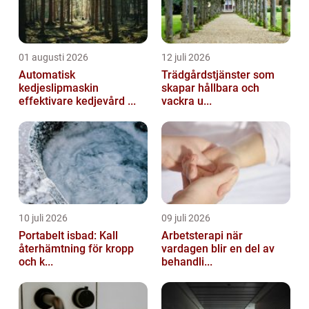
01 augusti 2026
12 juli 2026
Automatisk
Trädgårdstjänster som
kedjeslipmaskin
skapar hållbara och
effektivare kedjevård ...
vackra u...
10 juli 2026
09 juli 2026
Portabelt isbad: Kall
Arbetsterapi när
återhämtning för kropp
vardagen blir en del av
och k...
behandli...