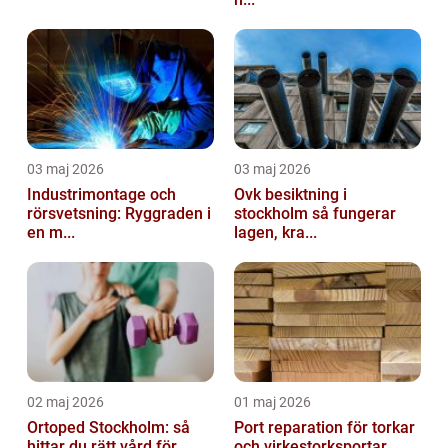
03 maj 2026
03 maj 2026
Industrimontage och
Ovk besiktning i
rörsvetsning: Ryggraden i
stockholm så fungerar
en m...
lagen, kra...
02 maj 2026
01 maj 2026
Ortoped Stockholm: så
Port reparation för torkar
hittar du rätt vård för
och virkestorksportar ...