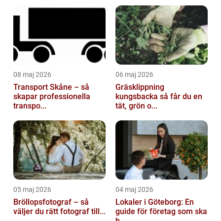
08 maj 2026
06 maj 2026
Transport Skåne – så
Gräsklippning
skapar professionella
kungsbacka så får du en
transpo...
tät, grön o...
05 maj 2026
04 maj 2026
Bröllopsfotograf – så
Lokaler i Göteborg: En
väljer du rätt fotograf till...
guide för företag som ska
h...