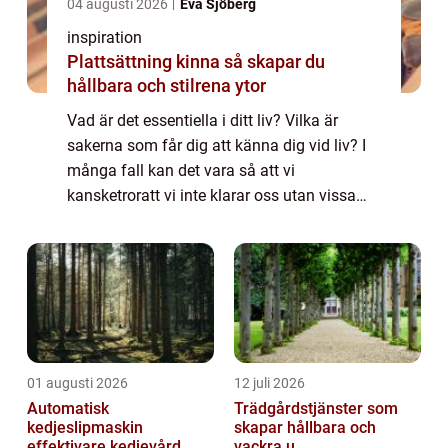
04 augusti 2026
Eva Sjöberg
inspiration
Plattsättning kinna så skapar du
hållbara och stilrena ytor
Vad är det essentiella i ditt liv? Vilka är
sakerna som får dig att känna dig vid liv? I
många fall kan det vara så att vi
kansketroratt vi inte klarar oss utan vissa
saker. Naturligtvis kommer mobiltelefonen i
å...
01 augusti 2026
12 juli 2026
Automatisk
Trädgårdstjänster som
kedjeslipmaskin
skapar hållbara och
effektivare kedjevård ...
vackra u...