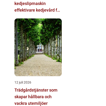
kedjeslipmaskin
effektivare kedjevård för
skogsbruk och sågverk
12 juli 2026
Trädgårdstjänster som
skapar hållbara och
vackra utemiljöer