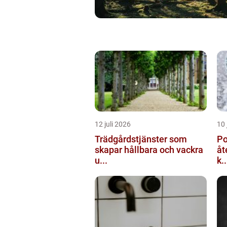
12 juli 2026
10 
Trädgårdstjänster som
Po
skapar hållbara och vackra
åt
u...
k..