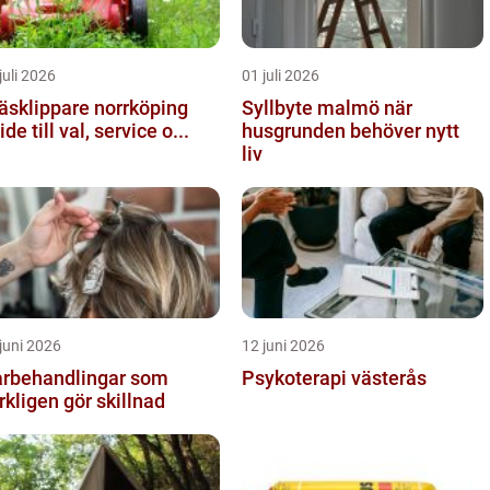
juli 2026
01 juli 2026
äsklippare norrköping
Syllbyte malmö när
ide till val, service o...
husgrunden behöver nytt
liv
juni 2026
12 juni 2026
rbehandlingar som
Psykoterapi västerås
rkligen gör skillnad