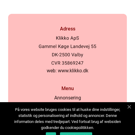
Adress
web:
www.klikko.dk
Menu
Annonsering
Om oss
På vores website bruges cookies til at huske dine indstillinger,
Cookies
statistik og personalisering af indhold og annoncer. Denne
information deles med tredjepart. Ved fortsat brug af websiden
Kontakta oss
godkender du cookiepolitikken.
Sitemap