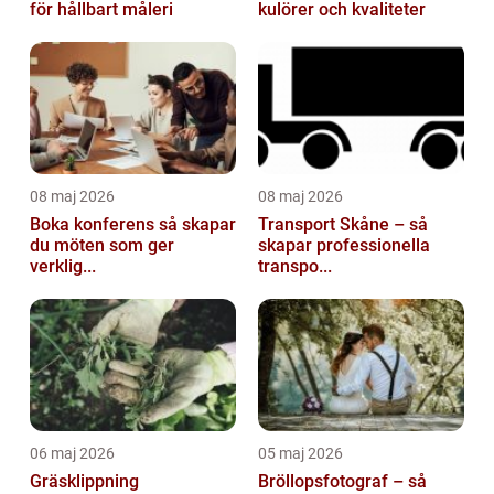
för hållbart måleri
kulörer och kvaliteter
08 maj 2026
08 maj 2026
Boka konferens så skapar
Transport Skåne – så
du möten som ger
skapar professionella
verklig...
transpo...
06 maj 2026
05 maj 2026
Gräsklippning
Bröllopsfotograf – så