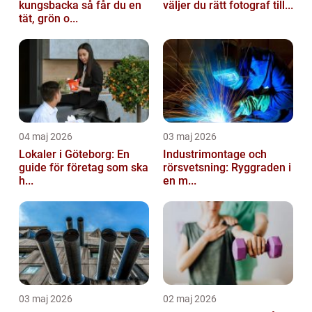
kungsbacka så får du en
väljer du rätt fotograf till...
tät, grön o...
04 maj 2026
03 maj 2026
Lokaler i Göteborg: En
Industrimontage och
guide för företag som ska
rörsvetsning: Ryggraden i
h...
en m...
03 maj 2026
02 maj 2026