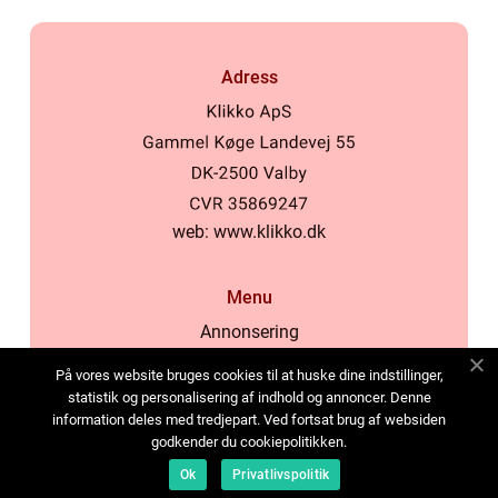
Adress
web:
www.klikko.dk
Menu
Annonsering
Om oss
På vores website bruges cookies til at huske dine indstillinger,
Cookies
statistik og personalisering af indhold og annoncer. Denne
information deles med tredjepart. Ved fortsat brug af websiden
Kontakta oss
godkender du cookiepolitikken.
Sitemap
Ok
Privatlivspolitik