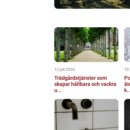
12 juli 2026
10 
Trädgårdstjänster som
Po
skapar hållbara och vackra
åt
u...
k..