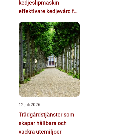
kedjeslipmaskin
effektivare kedjevård för
skogsbruk och sågverk
12 juli 2026
Trädgårdstjänster som
skapar hållbara och
vackra utemiljöer