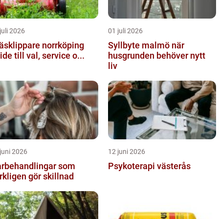
juli 2026
01 juli 2026
äsklippare norrköping
Syllbyte malmö när
ide till val, service o...
husgrunden behöver nytt
liv
juni 2026
12 juni 2026
rbehandlingar som
Psykoterapi västerås
rkligen gör skillnad