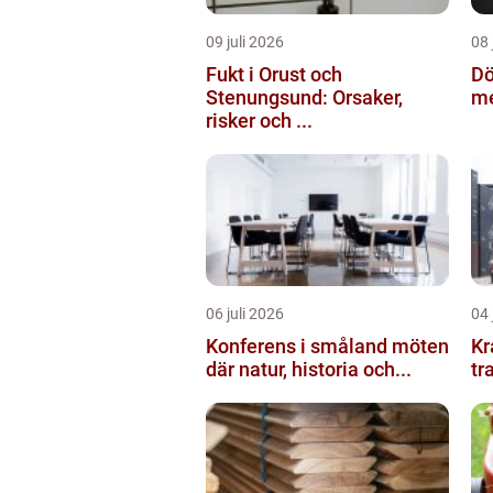
09 juli 2026
08 
Fukt i Orust och
Dö
Stenungsund: Orsaker,
me
risker och ...
06 juli 2026
04 
Konferens i småland möten
Kranbil 
där natur, historia och...
tr