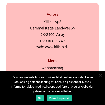
Adress
web:
www.klikko.dk
Menu
Annonsering
Om oss
På vores website bruges cookies til at huske dine indstillinger,
Cookies
statistik og personalisering af indhold og annoncer. Denne
information deles med tredjepart. Ved fortsat brug af websiden
Kontakta oss
godkender du cookiepolitikken.
Sitemap
Ok
Privatlivspolitik